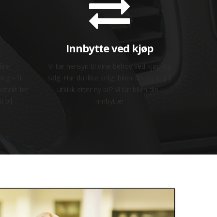
Innbytte ved kjøp
våre
Vi tar hensyn til dine behov ved kjøp og
ng – til
salg. Har du ikke solgt bilen din og er på
ontakt for
utkikk etter ny bil? Vi tar bilen din i
 bil.
innbytte!