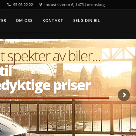
93 03 22 22
Industriveien 6, 1473 Lørenskog
TER
OM OSS
KONTAKT
SELG DIN BIL
t spekter av biler...
il
dyktige priser