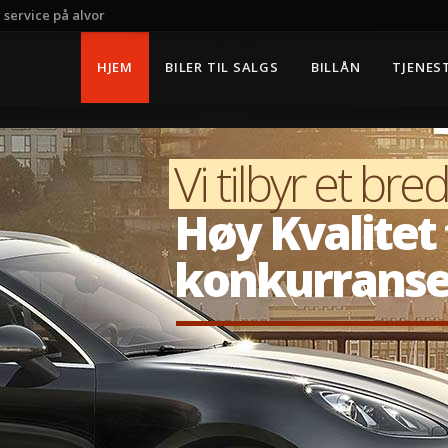
g service på alvor
HJEM
BILER TIL SALGS
BILLÅN
TJENES
Vi tilbyr et bred
Høy Kvalitet t
konkurranse