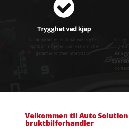
Trygghet ved kjøp
Vi har garantier fra 3 måneder og helt
Vi tilby
opptil 24 måneder. Spør oss om våre
gjenn
Brage
garantier for mer informasjon.
Spareb
Kontakt 
Velkommen til Auto Solution
bruktbilforhandler