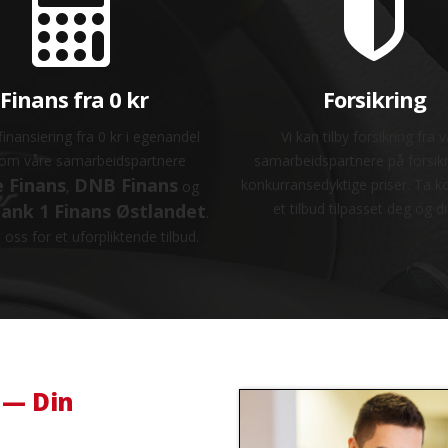
Finans fra 0 kr
Forsikring
r finansiering fra 0 kr i egenandel
Vi kan tilby forsikring fra 
om våre samarbeidspartnere
samarbeidspartnere på forsikri
 Finans
DNB Finans
konkurransedyktige priser. Ta k
,
og
ank 1 Finans Østlandet
et tilbud tilpasset deg og din
.
oss for et uforpliktende tilbud.
 — Din