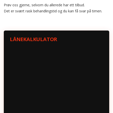
Prøv oss gjerne, selvom du allerede har ett tilbud.
Det er svært rask behandlingstid og du kan få svar på timen.
LÅNEKALKULATOR